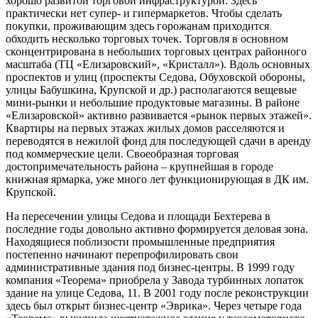
хорошо развитой торговой инфраструктурой. Здесь
практически нет супер- и гипермаркетов. Чтобы сделать
покупки, проживающим здесь горожанам приходится
обходить несколько торговых точек. Торговля в основном
сконцентрирована в небольших торговых центрах районного
масштаба (ТЦ «Елизаровский», «Кристалл»). Вдоль основных
проспектов и улиц (проспекты Седова, Обуховской обороны,
улицы Бабушкина, Крупской и др.) располагаются вещевые
мини-рынки и небольшие продуктовые магазины. В районе
«Елизаровской» активно развивается «рынок первых этажей».
Квартиры на первых этажах жилых домов расселяются и
переводятся в нежилой фонд для последующей сдачи в аренду
под коммерческие цели. Своеобразная торговая
достопримечательность района – крупнейшая в городе
книжная ярмарка, уже много лет функционирующая в ДК им.
Крупской.
На пересечении улицы Седова и площади Бехтерева в
последние годы довольно активно формируется деловая зона.
Находящиеся поблизости промышленные предприятия
постепенно начинают перепрофилировать свои
административные здания под бизнес-центры. В 1999 году
компания «Теорема» приобрела у Завода турбинных лопаток
здание на улице Седова, 11. В 2001 году после реконструкции
здесь был открыт бизнес-центр «Эврика». Через четыре года