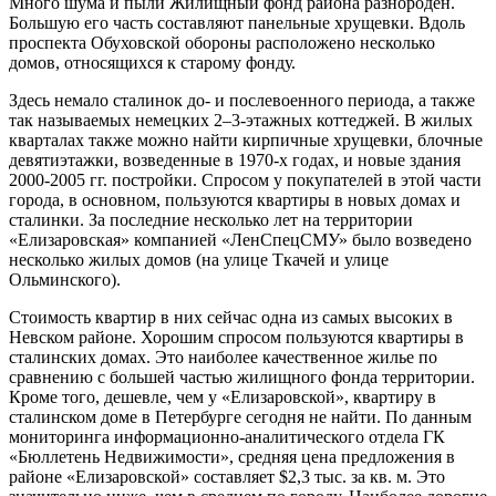
Много шума и пыли Жилищный фонд района разнороден.
Большую его часть составляют панельные хрущевки. Вдоль
проспекта Обуховской обороны расположено несколько
домов, относящихся к старому фонду.
Здесь немало сталинок до- и послевоенного периода, а также
так называемых немецких 2–3-этажных коттеджей. В жилых
кварталах также можно найти кирпичные хрущевки, блочные
девятиэтажки, возведенные в 1970-х годах, и новые здания
2000-2005 гг. постройки. Спросом у покупателей в этой части
города, в основном, пользуются квартиры в новых домах и
сталинки. За последние несколько лет на территории
«Елизаровская» компанией «ЛенСпецСМУ» было возведено
несколько жилых домов (на улице Ткачей и улице
Ольминского).
Стоимость квартир в них сейчас одна из самых высоких в
Невском районе. Хорошим спросом пользуются квартиры в
сталинских домах. Это наиболее качественное жилье по
сравнению с большей частью жилищного фонда территории.
Кроме того, дешевле, чем у «Елизаровской», квартиру в
сталинском доме в Петербурге сегодня не найти. По данным
мониторинга информационно-аналитического отдела ГК
«Бюллетень Недвижимости», средняя цена предложения в
районе «Елизаровской» составляет $2,3 тыс. за кв. м. Это