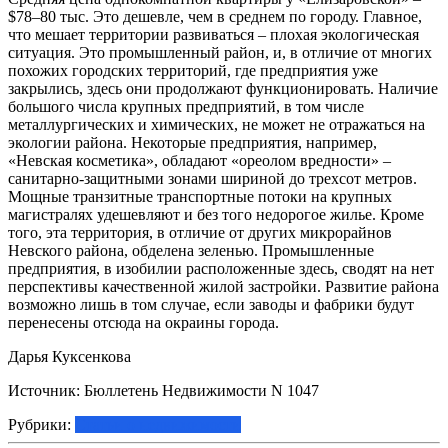
$78–80 тыс. Это дешевле, чем в среднем по городу. Главное,
что мешает территории развиваться – плохая экологическая
ситуация. Это промышленный район, и, в отличие от многих
похожих городских территорий, где предприятия уже
закрылись, здесь они продолжают функционировать. Наличие
большого числа крупных предприятий, в том числе
металлургических и химических, не может не отражаться на
экологии района. Некоторые предприятия, например,
«Невская косметика», обладают «ореолом вредности» –
санитарно-защитными зонами шириной до трехсот метров.
Мощные транзитные транспортные потоки на крупных
магистралях удешевляют и без того недорогое жилье. Кроме
того, эта территория, в отличие от других микрорайнов
Невского района, обделена зеленью. Промышленные
предприятия, в изобилии расположенные здесь, сводят на нет
перспективы качественной жилой застройки. Развитие района
возможно лишь в том случае, если заводы и фабрики будут
перенесены отсюда на окраины города.
Дарья Куксенкова
Источник: Бюллетень Недвижимости N 1047
Рубрики:
Статьи о недвижимости