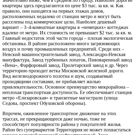
значительно ниже, чем в среднем по городу. Наиболее дорогие
квартиры здесь предлагаются по цене $3 тыс. за кв. м. Как
правило, они находятся на первых этажах домов,
расположенных недалеко от станции метро и могут быть
расселены под коммерческие цели. Наиболее дешевый
вариант – 3–4-комнатные квартиры в «немецких» коттеджах
вдалеке от метро. Их стоимость не превышает $2 тыс. за кв. м.
Главный недостаток этой части города – плохая экологическая
обстановка. В районе расположено много загрязняющих
воздух и почву промышленных предприятий. Среди них –
Невский машиностроительный завод, Александро-Невская
мануфактура, Завод турбинных лопаток, Пивоваренный завод
«Вена», Фарфоровый завод, Пролетарский завод и др. Через
территорию проходит ветка Московской железной дороги.
Вид железнодорожного полотна и шум, создаваемый
проходящими составами, не прибавляет жилью
привлекательности. Основное преимущество микрорайона –
неплохая транспортная доступность. Ее обеспечивает станция
метро «Елизаровская» и транзитные магистрали (улица
Седова, проспект Обуховской обороны).
Впрочем, оживленное транспортное движение на этих
трассах, не прекращающееся даже ночью, тоже не
способствует популярности района у покупателей жилья.
Район без супермаркетов Территоррия не может похвастаться