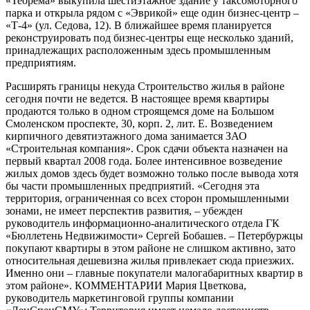
«Теорема» выкупила шестиэтажное здание у таксомоторного
парка и открыла рядом с «Эврикой» еще один бизнес-центр –
«Т-4» (ул. Седова, 12). В ближайшее время планируется
реконструировать под бизнес-центры еще несколько зданий,
принадлежащих расположенным здесь промышленным
предприятиям.
Расширять границы некуда Строительство жилья в районе
сегодня почти не ведется. В настоящее время квартиры
продаются только в одном строящемся доме на Большом
Смоленском проспекте, 30, корп. 2, лит. Е. Возведением
кирпичного девятиэтажного дома занимается ЗАО
«Строительная компания». Срок сдачи объекта назначен на
первый квартал 2008 года. Более интенсивное возведение
жилых домов здесь будет возможно только после вывода хотя
бы части промышленных предприятий. «Сегодня эта
территория, ограниченная со всех сторон промышленными
зонами, не имеет перспектив развития, – убежден
руководитель информационно-аналитического отдела ГК
«Бюллетень Недвижимости» Сергей Бобашев. – Петербуржцы
покупают квартиры в этом районе не слишком активно, зато
относительная дешевизна жилья привлекает сюда приезжих.
Именно они – главные покупатели малогабаритных квартир в
этом районе». КОММЕНТАРИИ Мария Цветкова,
руководитель маркетинговой группы компании