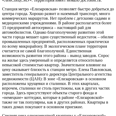
«ЛенСпецСМУ»: Территория имеет немало достоинств.
Станция метро «Елизаровская» позволяет быстро добраться до
центра города. Хорошо развит и наземный транспорт, много
коммерческих маршрутов. Нет проблем с детскими садами и
медицинскими учреждениями. В районе располагается более
15 предприятий автосервиса – настоящий рай для
автомобилистов. Однако благополучному развитию этой
части города мешает один существенный недостаток – обилие
промышленных предприятий, расположенных практически
по всему микрорайону. В экологическом плане территория
считается не самой благополучной. Единственная
возможность развития этого района – вывод заводов. Спрос
на жилье здесь умеренный и определяется относительно
невысокой стоимостью квартир. Значительное влияние на
цену оказывает близость к станции метро. Елена Павловская,
заместитель генерального директора Центрального агентства
недвижимости (ЦАН): В зоне «Елизаровская» в основном
расположены хрущевки и сталинки. В этих кварталах,
впрочем, сталинки не столь престижны, как в других частях
города. Здесь присутствуют объекты старого фонда и
«немецкие» коттеджи, которые в районе «Елизаровской»
также не так популярны, как в других районах. Квартиры в
таких домах покупают в основном приезжие.
Средняя цена однокомнатной квартиры у «Елизаровской» –