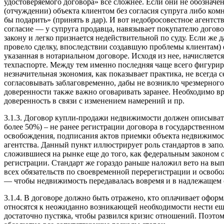
удостоверяемого договора» все сложнее. Если они не обозначе
(отчуждении) объекта клиентом без согласия супруга либо комн
бы подарить» (принять в дар). И вот недобросовестное агентс
согласие — у супруга продавца, навязывает покупателю догов
закону и легко признается недействительной по суду. Если же 
провело сделку, впоследствии создавшую проблемы клиентам) ф
указанная в нотариальном договоре. Исходя из нее, начисляе
техпаспорте. Между тем именно последняя чаще всего фигуриру
незначительная экономия, как показывает практика, не всегда 
согласовывать заблаговременно, дабы не возникло чрезмерного
доверенности также важно оговаривать заранее. Необходимо вр
доверенность в связи с изменением намерений и пр.
3.1.3. Договор купли-продажи недвижимости должен описывать
более 50%) – не ранее регистрации договора в государственно
освобождения, подписания актов приемки объекта недвижимост
агентства. Данный пункт иллюстрирует роль стандартов в зап
сложившиеся на рынке еще до того, как федеральным законом о
регистрации. Стандарт же гораздо раньше наложил вето на вып
всех обязательств по своевременной перерегистрации и освоб
— чтобы недвижимость передавалась вовремя и в надлежащем 
3.1.4. В договоре должно быть отражено, кто оплачивает офор
относятся к неожиданно возникающей необходимости нести еще 
достаточно пустяка, чтобы развился кризис отношений. Поэтом