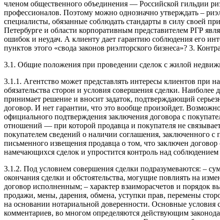
членом общественного объединения — Российской гильдии риэ
профессионалов. Поэтому можно однозначно утверждать – риэ
специалисты, обязанные соблюдать стандарты в силу своей пр
Петербурге и области корпоративным представителем РГР явля
ошибок и неудач. А клиенту дает гарантию соблюдения его инт
пунктов этого «свода законов риэлторского бизнеса»? 3. Конт
3.1. Общие положения при проведении сделок с жилой недви
3.1.1. Агентство может представлять интересы клиентов при 
обязательства сторон и условия совершения сделки. Наиболее
принимает решение и вносит задаток, подтверждающий серьезн
договор. И нет гарантии, что это вообще произойдет. Возможн
официального подтверждения заключения договора с покупател
отношений — при которой продавца и покупателя не связывает
покупателем сведений о наличии соглашения, заключенного с 
письменного извещения продавца о том, что заключен договор 
намечающихся сделок и упростится контроль над соблюдением 
3.1.2. Под условием совершения сделки подразумеваются: – с
окончания сделки и обстоятельства, могущие повлиять на изме
договор исполненным; – характер взаиморасчетов и порядок вы
продажи, мены, дарения, обмена, уступки прав, перемены сто
на основании нотариальной доверенности. Основные условия с
комментариев, во многом определяются действующим законода