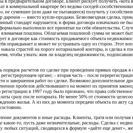
ны в предварительном договоре, клиент рискует получить «кота 
ат в коммунальной квартире без ведома соседей-сособственников
тво, не сумевшее (или даже не пытавшееся) получить у сособств
ор дарения — вместо купли-продажи. Безвозмездная сделка, пр
данный стандарт нарушается, и форма договора изначально не был
ормально выполнило все принятые на себя обязательства. Случи
тся взимаемая пошлина. Облагаемая пошлиной сумма не может бы
ет в договоре как стоимость продаваемого объекта недвижимост
себя оправдывает и может не устраивать одну из сторон. Этот в
 накала страстей на пороге нотариальной конторы, и сделка в 
емя, чтобы узнать: жив ли владелец недвижимости, подписавший
 порядок расчетов по сделке при проведении прямых продаж в с
м регистрирующем органе; – вторая часть – после перерегистрац
и и завершения работ по сделке. Возможно дополнительное дро
олнении пробелов действовавшего на момент их принятия законод
 регистрации в 1997 году было признано, что права собственно
латы сразу после нотариата. Не менее 50% от стоимости целесоо
ождению жилья. А из них до момента передачи объекта по акту 
состоянии.
мление документов и иные расходы. Клиенты, тратя или получая
какие-то, пусть даже незначительные, расходы. Сделка с недвиж
у любых ситуаций, сводящихся к формуле «дайте еще денег», жел