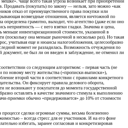
в мешке». Чаще всего такая угроза возникает при приобретении
. Продавать (покупать) по закону — нельзя, зато можно «как
енников отказ от преимущественного права покупки или
икрывающая возмездные отношения, является ничтожной по
а определена грамотно, выходит, что агентство (даже если оно
сь неприятность — с него взятки гладки. Значима и цена,
ть меньше инвентаризационной стоимости, указанной в
и (поскольку она меньше рыночной в несколько раз). Но такая
опрос, учитывая еще и нюансы налогообложения, целесообразно
последний момент не разладилась. Возможность отчуждения по
 документ, не был ли он введен в заблуждение, не отменил ли
оответствии со следующим алгоритмом: – первая часть (не
ии по новому месту жительства («прописки-выписки»),
бление второй части в соответствии с правилами конкретного
ательства. Он фиксирует правила делового оборота,
сти не возникают у покупателя до момента государственной
бразно оставлять в качестве значимого стимула к выполнению
сдачи-приемки обычно «придерживается» до 10% от стоимости
 в процессе сделки огромные суммы, весьма болезненно
имостью – всегда стресс для ее участников. И на его фоне
ательно избегать, заранее согласовав и конкретизировав