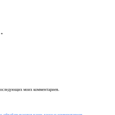
ы
*
я последующих моих комментариев.
ак обрабатываются ваши данные комментариев
.