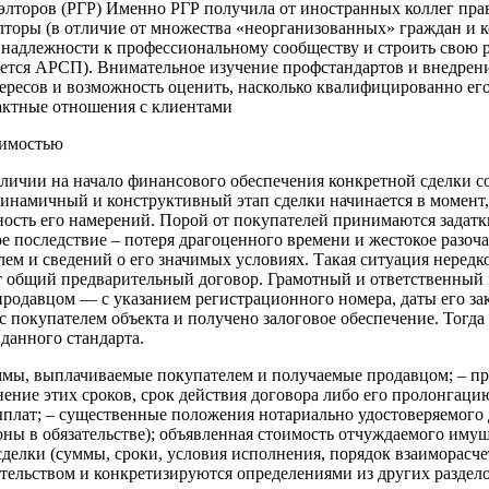
лторов (РГР) Именно РГР получила от иностранных коллег пра
лторы (в отличие от множества «неорганизованных» граждан и 
инадлежности к профессиональному сообществу и строить свою 
ется АРСП). Внимательное изучение профстандартов и внедрени
ересов и возможность оценить, насколько квалифицированно его
рактные отношения с клиентами
жимостью
наличии на начало финансового обеспечения конкретной сделки
 динамичный и конструктивный этап сделки начинается в момент
ость его намерений. Порой от покупателей принимаются задатки
ое последствие – потеря драгоценного времени и жестокое разоч
ем и сведений о его значимых условиях. Такая ситуация нередк
 общий предварительный договор. Грамотный и ответственный по
продавцом — с указанием регистрационного номера, даты его за
с покупателем объекта и получено залоговое обеспечение. Тогд
данного стандарта.
уммы, выплачиваемые покупателем и получаемые продавцом; – п
нение этих сроков, срок действия договора либо его пролонгац
плат; – существенные положения нотариально удостоверяемого д
роны в обязательстве); объявленная стоимость отчуждаемого им
делки (суммы, сроки, условия исполнения, порядок взаиморасче
тельством и конкретизируются определениями из других раздел