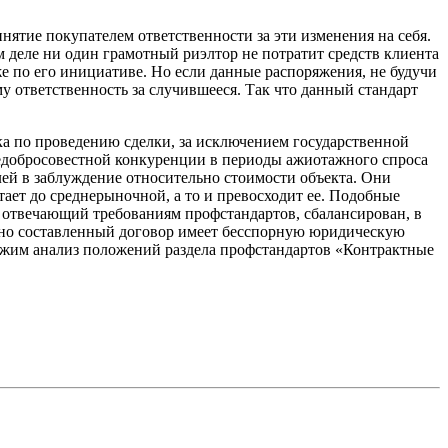
тие покупателем ответственности за эти изменения на себя.
 деле ни один грамотный риэлтор не потратит средств клиента
же по его инициативе. Но если данные распоряжения, не будучи
у ответственность за случившееся. Так что данный стандарт
ика по проведению сделки, за исключением государственной
едобросовестной конкуренции в периоды ажиотажного спроса
ей в заблуждение относительно стоимости объекта. Они
тает до среднерыночной, а то и превосходит ее. Подобные
 отвечающий требованиям профстандартов, сбалансирован, в
отно составленный договор имеет бесспорную юридическую
олжим анализ положений раздела профстандартов «Контрактные