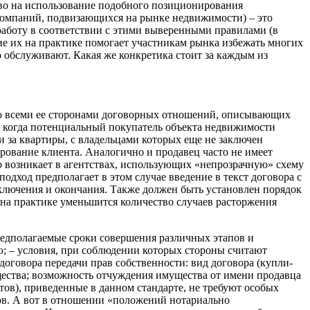
во на использование подобного позиционирования
компаний, подвизающихся на рынке недвижимости) – это
работу в соответствии с этими выверенными правилами (в
е их на практике помогает участникам рынка избежать многих
 обслуживают. Какая же конкретика стоит за каждым из
 со всеми ее сторонами договорных отношений, описывающих
, когда потенциальный покупатель объекта недвижимости
 за квартиры, с владельцами которых еще не заключен
арование клиента. Аналогично и продавец часто не имеет
о возникает в агентствах, использующих «непрозрачную» схему
дход предполагает в этом случае введение в текст договора с
ключения и окончания. Также должен быть установлен порядок
а на практике уменьшится количество случаев расторжения
редполагаемые сроки совершения различных этапов и
ию; – условия, при соблюдении которых стороны считают
оговора передачи прав собственности: вид договора (купли-
ущества; возможность отчуждения имущества от имени продавца
тов), приведенные в данном стандарте, не требуют особых
ов. А вот в отношении «положений нотариально