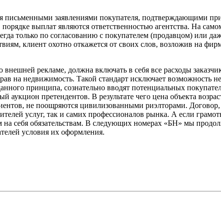
я письменными заявлениями покупателя, подтверждающими приня
порядке выплат являются ответственностью агентства. На самом
сегда только по согласованию с покупателем (продавцом) или да
иям, клиент охотно откажется от своих слов, возложив на фирм
во внешней рекламе, должна включать в себя все расходы заказч
рав на недвижимость. Такой стандарт исключает возможность н
нного принципа, сознательно вводят потенциальных покупател
й аукцион претендентов. В результате чего цена объекта возрас
иентов, не поощряются цивилизованными риэлторами. Договор,
ителей услуг, так и самих профессионалов рынка. А если грам
тым на себя обязательствам. В следующих номерах «БН» мы прод
телей условия их оформления.