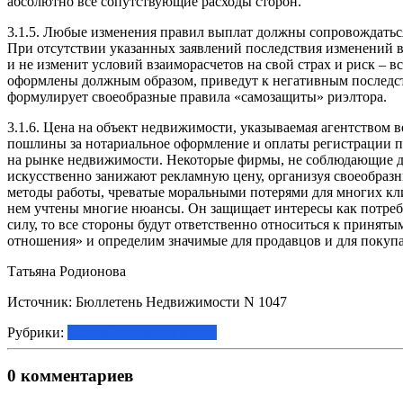
абсолютно все сопутствующие расходы сторон.
3.1.5. Любые изменения правил выплат должны сопровождатьс
При отсутствии указанных заявлений последствия изменений в 
и не изменит условий взаиморасчетов на свой страх и риск – в
оформлены должным образом, приведут к негативным последств
формулирует своеобразные правила «самозащиты» риэлтора.
3.1.6. Цена на объект недвижимости, указываемая агентством 
пошлины за нотариальное оформление и оплаты регистрации п
на рынке недвижимости. Некоторые фирмы, не соблюдающие да
искусственно занижают рекламную цену, организуя своеобразны
методы работы, чреватые моральными потерями для многих кл
нем учтены многие нюансы. Он защищает интересы как потреб
силу, то все стороны будут ответственно относиться к приня
отношения» и определим значимые для продавцов и для покупа
Татьяна Родионова
Источник: Бюллетень Недвижимости N 1047
Рубрики:
Статьи о недвижимости
0 комментариев