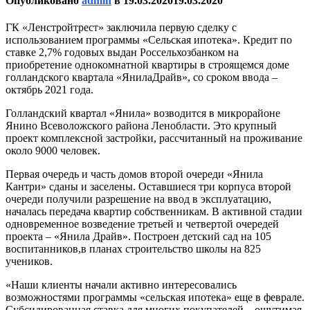
Опубликовано
admin
в
19.03.2020
19.03.2020
ГК «Ленстройтрест» заключила первую сделку с
использованием программы «Сельская ипотека». Кредит по
ставке 2,7% годовых выдан Россельхозбанком на
приобретение однокомнатной квартиры в строящемся доме
голландского квартала «ЯнилаДрайв», со сроком ввода –
октябрь 2021 года.
Голландский квартал «Янила» возводится в микрорайоне
Янино Всеволожского района Ленобласти. Это крупный
проект комплексной застройки, рассчитанный на проживание
около 9000 человек.
Первая очередь и часть домов второй очереди «Янила
Кантри» сданы и заселены. Оставшиеся три корпуса второй
очереди получили разрешение на ввод в эксплуатацию,
началась передача квартир собственникам. В активной стадии
одновременное возведение третьей и четвертой очередей
проекта – «Янила Драйв». Построен детский сад на 105
воспитанников,в планах строительство школы на 825
учеников.
«Наши клиенты начали активно интересовались
возможностями программы «сельская ипотека» еще в феврале.
Субсидированная ставка для многих покупателей – ощутимая