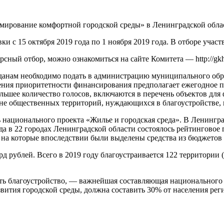
рмирование комфортной городской среды» в Ленинградской обла
 с 15 октября 2019 года по 1 ноября 2019 года. В отборе учас
ый отбор, можно ознакомиться на сайте Комитета — http://gkh.l
жданам необходимо подать в администрацию муниципального обра
еления приоритетности финансирования предполагает ежегодное
льшее количество голосов, включаются в перечень объектов для
не общественных территорий, нуждающихся в благоустройстве, и
ационального проекта «Жилье и городская среда». В Ленинградск
да в 22 городах Ленинградской области состоялось рейтинговое 
, на которые впоследствии были выделены средства из бюджетов
рд рублей. Всего в 2019 году благоустраивается 122 территори
ть благоустройство, — важнейшая составляющая национального п
вития городской среды, должна составить 30% от населения рег