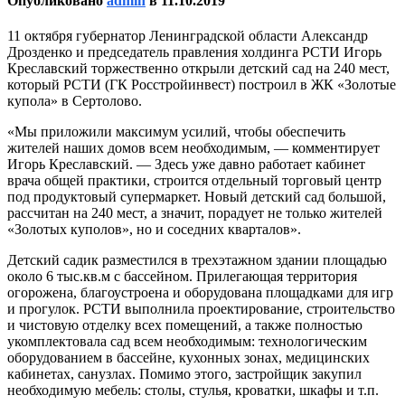
Опубликовано
admin
в
11.10.2019
11 октября губернатор Ленинградской области Александр
Дрозденко и председатель правления холдинга РСТИ Игорь
Креславский торжественно открыли детский сад на 240 мест,
который РСТИ (ГК Росстройинвест) построил в ЖК «Золотые
купола» в Сертолово.
«Мы приложили максимум усилий, чтобы обеспечить
жителей наших домов всем необходимым, — комментирует
Игорь Креславский. — Здесь уже давно работает кабинет
врача общей практики, строится отдельный торговый центр
под продуктовый супермаркет. Новый детский сад большой,
рассчитан на 240 мест, а значит, порадует не только жителей
«Золотых куполов», но и соседних кварталов».
Детский садик разместился в трехэтажном здании площадью
около 6 тыс.кв.м с бассейном. Прилегающая территория
огорожена, благоустроена и оборудована площадками для игр
и прогулок. РСТИ выполнила проектирование, строительство
и чистовую отделку всех помещений, а также полностью
укомплектовала сад всем необходимым: технологическим
оборудованием в бассейне, кухонных зонах, медицинских
кабинетах, санузлах. Помимо этого, застройщик закупил
необходимую мебель: столы, стулья, кроватки, шкафы и т.п.