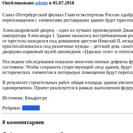
Опубликовано
admin
в
05.07.2018
Санкт-Петербургский филиал Главгосэкспертизы России одобр
переоснащения с элементами реставрации здание будет приспо
Александровский дворец – одно из лучших произведений Джако
императора Александра I. Здание оказалось востребованным р
от престола находился под домашним арестом Николай II, нез
приспосабливалось под различные нужды – детский дом, санат
дворцово-парковый музей-заповедник «Царское село» и относит
Последние обследования показали многочисленные дефекты фу
состоянии. Чтобы сохранить существующий свод здания, будут 
исторических элементов в интерьерах помещения будут переп
В результате строительных работ общая площадь здания увеличи
одновременно. Проект реализуется в рамках выполнения федер
Источник: Квадрат.ру
Рубрики:
Новости
0 комментариев