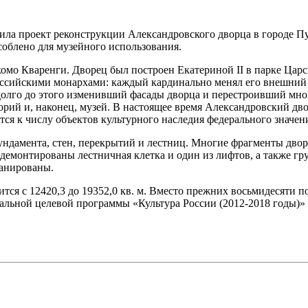
ила проект реконструкции Александровского дворца в городе П
соблено для музейного использования.
мо Кваренги. Дворец был построен Екатериной II в парке Царск
оссийскими монархами: каждый кардинально менял его внешний о
адолго до этого изменивший фасады дворца и перестроивший мно
орий и, наконец, музей. В настоящее время Александровский д
ся к числу объектов культурного наследия федерального значен
ндамента, стен, перекрытий и лестниц. Многие фрагменты двор
демонтированы лестничная клетка и один из лифтов, а также гр
ланированы.
тся с 12420,3 до 19352,0 кв. м. Вместо прежних восьмидесяти п
альной целевой программы «Культура России (2012-2018 годы)» 