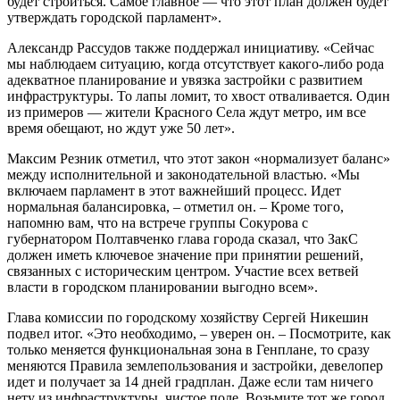
будет строиться. Самое главное — что этот план должен будет
утверждать городской парламент».
Александр Рассудов также поддержал инициативу. «Сейчас
мы наблюдаем ситуацию, когда отсутствует какого-либо рода
адекватное планирование и увязка застройки с развитием
инфраструктуры. То лапы ломит, то хвост отваливается. Один
из примеров — жители Красного Села ждут метро, им все
время обещают, но ждут уже 50 лет».
Максим Резник отметил, что этот закон «нормализует баланс»
между исполнительной и законодательной властью. «Мы
включаем парламент в этот важнейший процесс. Идет
нормальная балансировка, – отметил он. – Кроме того,
напомню вам, что на встрече группы Сокурова с
губернатором Полтавченко глава города сказал, что ЗакС
должен иметь ключевое значение при принятии решений,
связанных с историческим центром. Участие всех ветвей
власти в городском планировании выгодно всем».
Глава комиссии по городскому хозяйству Сергей Никешин
подвел итог. «Это необходимо, – уверен он. – Посмотрите, как
только меняется функциональная зона в Генплане, то сразу
меняются Правила землепользования и застройки, девелопер
идет и получает за 14 дней градплан. Даже если там ничего
нету из инфраструктуры, чистое поле. Возьмите тот же город