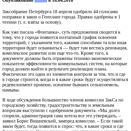
Опубликовано
admin
в
18.04.2018
Заксобрание Петербурга 18 апреля одобрило 44 голосами
поправки в закон о Генплане города. Правки одобрены в 1
чтении (т. е. взяты за основу).
Как уже писала «Фонтанка», суть предложения сводится к
тому, что у города появится поэтапный график освоения
территорий, с указанием того, какими способами та или иная
территория будет осваиваться — будет там вестись реновация,
комплексное развитие или еще что-то. Кроме того, в
документе должны быть отражены технико-экономические
показатели эффективности коммунальных систем, на которые
город должен выйти в результате реализации плана.
Фактически это один из элементов контроля за тем, что и где
в городе строится, когда и в какие сроки будут осуществляться
редевелопмент промзон, освоение бывших сельхозземель,
намывы.
В ходе обсуждения большинство членов комиссии ЗакСа по
городскому хозяйству, градостроительству и земельным
вопросам выступили с одобрением документа. «Мы долго
спорили, администрация сама хотела все это утверждать, –
заявил Борис Вишневский, зампред комиссии. – Если такой
закон будет, тогда появится и спрос: что, в какие сроки и где