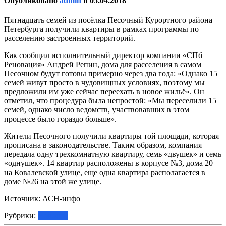
Опубликовано
admin
в
05.04.2018
Пятнадцать семей из посёлка Песочный Курортного района
Петербурга получили квартиры в рамках программы по
расселению застроенных территорий.
Как сообщил исполнительный директор компании «СПб
Реновация» Андрей Репин, дома для расселения в самом
Песочном будут готовы примерно через два года: «Однако 15
семей живут просто в чудовищных условиях, поэтому мы
предложили им уже сейчас переехать в новое жильё». Он
отметил, что процедура была непростой: «Мы переселили 15
семей, однако число ведомств, участвовавших в этом
процессе было гораздо больше».
Жители Песочного получили квартиры той площади, которая
прописана в законодательстве. Таким образом, компания
передала одну трехкомнатную квартиру, семь «двушек» и семь
«однушек». 14 квартир расположены в корпусе №3, дома 20
на Ковалевской улице, еще одна квартира располагается в
доме №26 на этой же улице.
Источник: АСН-инфо
Рубрики:
Новости