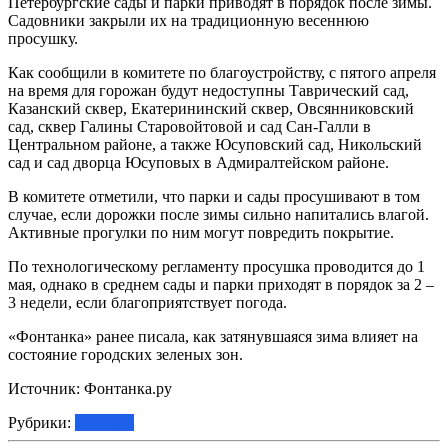
Петербургские сады и парки приводят в порядок после зимы.
Садовники закрыли их на традиционную весеннюю
просушку.
Как сообщили в комитете по благоустройству, с пятого апреля
на время для горожан будут недоступны Таврический сад,
Казанский сквер, Екатерининский сквер, Овсянниковский
сад, сквер Галины Старовойтовой и сад Сан-Галли в
Центральном районе, а также Юсуповский сад, Никольский
сад и сад дворца Юсуповых в Адмиралтейском районе.
В комитете отметили, что парки и сады просушивают в том
случае, если дорожки после зимы сильно напитались влагой.
Активные прогулки по ним могут повредить покрытие.
По технологическому регламенту просушка проводится до 1
мая, однако в среднем сады и парки приходят в порядок за 2 –
3 недели, если благоприятствует погода.
«Фонтанка» ранее писала, как затянувшаяся зима влияет на
состояние городских зеленых зон.
Источник: Фонтанка.ру
Рубрики:
Новости