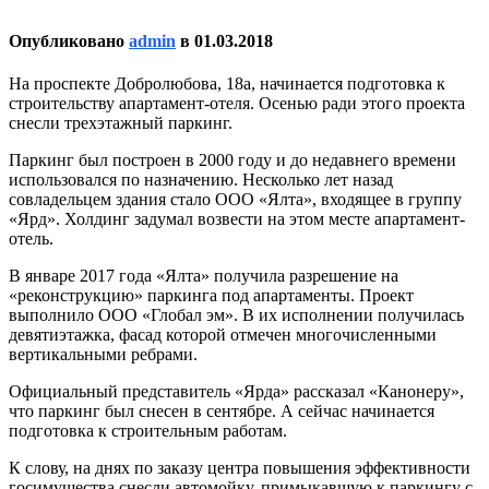
Опубликовано
admin
в
01.03.2018
На проспекте Добролюбова, 18а, начинается подготовка к
строительству апартамент-отеля. Осенью ради этого проекта
снесли трехэтажный паркинг.
Паркинг был построен в 2000 году и до недавнего времени
использовался по назначению. Несколько лет назад
совладельцем здания стало ООО «Ялта», входящее в группу
«Ярд». Холдинг задумал возвести на этом месте апартамент-
отель.
В январе 2017 года «Ялта» получила разрешение на
«реконструкцию» паркинга под апартаменты. Проект
выполнило ООО «Глобал эм». В их исполнении получилась
девятиэтажка, фасад которой отмечен многочисленными
вертикальными ребрами.
Официальный представитель «Ярда» рассказал «Канонеру»,
что паркинг был снесен в сентябре. А сейчас начинается
подготовка к строительным работам.
К слову, на днях по заказу центра повышения эффективности
госимущества снесли автомойку, примыкавшую к паркингу с