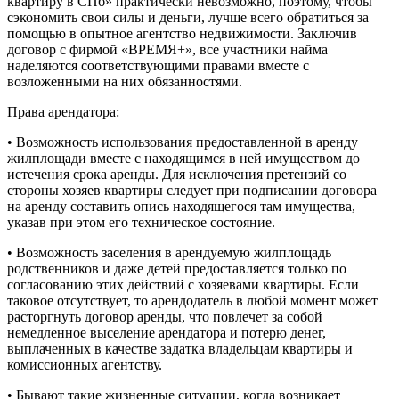
квартиру в СПб» практически невозможно, поэтому, чтобы
сэкономить свои силы и деньги, лучше всего обратиться за
помощью в опытное агентство недвижимости. Заключив
договор с фирмой «ВРЕМЯ+», все участники найма
наделяются соответствующими правами вместе с
возложенными на них обязанностями.
Права арендатора:
• Возможность использования предоставленной в аренду
жилплощади вместе с находящимся в ней имуществом до
истечения срока аренды. Для исключения претензий со
стороны хозяев квартиры следует при подписании договора
на аренду составить опись находящегося там имущества,
указав при этом его техническое состояние.
• Возможность заселения в арендуемую жилплощадь
родственников и даже детей предоставляется только по
согласованию этих действий с хозяевами квартиры. Если
таковое отсутствует, то арендодатель в любой момент может
расторгнуть договор аренды, что повлечет за собой
немедленное выселение арендатора и потерю денег,
выплаченных в качестве задатка владельцам квартиры и
комиссионных агентству.
• Бывают такие жизненные ситуации, когда возникает