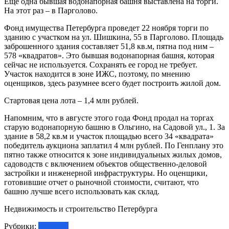
Еще одна бывшая водонапорная башня выставлена на торги.
На этот раз – в Парголово.
Фонд имущества Петербурга проведет 22 ноября торги по
зданию с участком на ул. Шишкина, 55 в Парголово. Площадь
заброшенного здания составляет 51,8 кв.м, пятна под ним –
578 «квадратов». Это бывшая водонапорная башня, которая
сейчас не используется. Сохранять ее город не требует.
Участок находится в зоне ИЖС, поэтому, по мнению
оценщиков, здесь разумнее всего будет построить жилой дом.
Стартовая цена лота – 1,4 млн рублей.
Напомним, что в августе этого года Фонд продал на торгах
старую водонапорную башню в Ольгино, на Садовой ул., 1. За
здание в 58,2 кв.м и участок площадью всего 34 «квадрата»
победитель аукциона заплатил 4 млн рублей. По Генплану это
пятно также относится к зоне индивидуальных жилых домов,
садоводств с включением объектов общественно-деловой
застройки и инженерной инфраструктуры. Но оценщики,
готовившие отчет о рыночной стоимости, считают, что
башню лучше всего использовать как склад.
Недвижимость и строительство Петербурга
Рубрики:
Новости