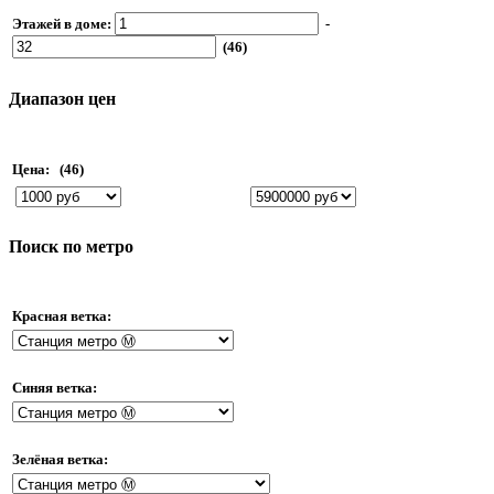
Этажей в доме:
-
(46)
Диапазон цен
Цена:
(46)
Поиск по метро
Красная ветка:
Синяя ветка:
Зелёная ветка: