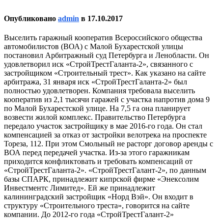
Опубликовано
admin
в
17.10.2017
Выселить гаражный кооператив Всероссийского общества
автомобилистов (ВОА) с Малой Бухарестской улицы
постановил Арбитражный суд Петербурга и Ленобласти. Он
удовлетворил иск «СтройТрестГаланта-2», связанного с
застройщиком «Строительный трест». Как указано на сайте
арбитража, 31 января иск «СтройТрестГаланта-2» был
полностью удовлетворен. Компания требовала выселить
кооператив из 2,1 тысячи гаражей с участка напротив дома 9
по Малой Бухарестской улице. На 7,5 га она планирует
возвести жилой комплекс. Правительство Петербурга
передало участок застройщику в мае 2016-го года. Он стал
компенсацией за отказ от застройки велотрека на проспекте
Тореза, 112. При этом Смольный не расторг договор аренды с
ВОА перед передачей участка. Из-за этого гаражникам
приходится конфликтовать и требовать компенсаций от
«СтройТрестГаланта-2». «СтройТрестГалант-2», по данным
базы СПАРК, принадлежит кипрской фирме «Энексолим
Инвестментс Лимитед». Ей же принадлежит
калининградский застройщик «Норд Вэй». Он входит в
структуру «Строительного треста», говорится на сайте
компании. До 2012-го года «СтройТрестГалант-2»