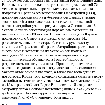
77, до 16 метров, сообщает депутат ЗакСа Борис Вишневский.
Ранее на нем планировал построить жилой дом высотой 76
метров «Строительный трест». Комиссия рассматривала
поправки в Правила землепользования и застройки (ПЗЗ),
поданные горожанами на публичных слушаниях в январе
этого года. Она проголосовала за снижение предельной
высоты застройки участка рядом с парком Сосновка до 16
метров. Хотя по действующим нормативам разрешенная
планка составляет 80 метров. На участке находятся 8 домов
послевоенного Старопарголовского жилмассива. Их
расселили частные инвесторы, близкие к руководству
компании «Строительный трест». Застройщик рассчитывал
снести дома и возвести на их месте жилой комплекс
площадью 40 тысяч кв. м. В феврале-марте этого года
компания трижды обращалась в Госстройнадзор за
разрешением, но получила отказ. Против строительства
высотного здания активно выступают жители оставшихся
малоэтажных домов в квартале, а также уже возведенных
новостроек. Кроме того, комиссия согласилась снизить высоту
застройки на территории мототрека в том же квартале – с 27
до 18 метров, сообщает Борис Вишневский. И сократить
застройку парка Сосновка восточнее улицы Жака Дюкло с 27
до 10 метров. На этой территории находится спортивно-
стрелковый клуб «Олимпиец». Фонтанка.ру