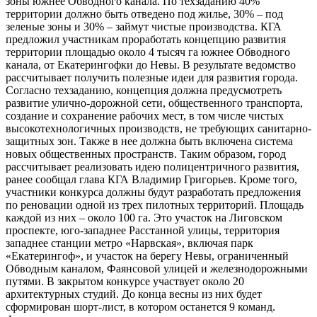
зоны южнее Обводного канала. По техзаданию 40%
территории должно быть отведено под жилье, 30% – под
зеленые зоны и 30% – займут чистые производства. КГА
предложил участникам проработать концепцию развития
территории площадью около 4 тысяч га южнее Обводного
канала, от Екатерингофки до Невы. В результате ведомство
рассчитывает получить полезные идеи для развития города.
Согласно техзаданию, концепция должна предусмотреть
развитие улично-дорожной сети, общественного транспорта,
создание и сохранение рабочих мест, в том числе чистых
высокотехнологичных производств, не требующих санитарно-
защитных зон. Также в нее должна быть включена система
новых общественных пространств. Таким образом, город
рассчитывает реализовать идею полицентричного развития,
ранее сообщал глава КГА Владимир Григорьев. Кроме того,
участники конкурса должны будут разработать предложения
по реновации одной из трех пилотных территорий. Площадь
каждой из них – около 100 га. Это участок на Лиговском
проспекте, юго-западнее Расстанной улицы, территория
западнее станции метро «Нарвская», включая парк
«Екатерингоф», и участок на берегу Невы, ограниченный
Обводным каналом, Фаянсовой улицей и железнодорожными
путями. В закрытом конкурсе участвует около 20
архитектурных студий. До конца весны из них будет
сформирован шорт-лист, в котором останется 9 команд.