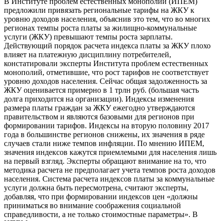
В Институте проблем естественных монополий (ИПЕМ)
предложили привязать региональные тарифы на ЖКУ к
уровню доходов населения, объяснив это тем, что во многих
регионах темпы роста платы за жилищно-коммунальные
услуги (ЖКУ) превышают темпы роста зарплаты.
Действующий порядок расчета индекса платы за ЖКУ плохо
влияет на платежную дисциплину потребителей,
констатировали эксперты Института проблем естественных
монополий, отметившие, что рост тарифов не соответствует
уровню доходов населения. Сейчас общая задолженность за
ЖКУ оценивается примерно в 1 трлн руб. (большая часть
долга приходится на организации). Индексы изменения
размера платы граждан за ЖКУ ежегодно утверждаются
правительством и являются базовыми для регионов при
формировании тарифов. Индексы на вторую половину 2017
года в большинстве регионов снижены, их значения в ряде
случаев стали ниже темпов инфляции. По мнению ИПЕМ,
значения индексов кажутся приемлемыми для населения лишь
на первый взгляд. Эксперты обращают внимание на то, что
методика расчета не предполагает учета темпов роста доходов
населения. Система расчета индексов платы за коммунальные
услуги должна быть пересмотрена, считают эксперты,
добавляя, что при формировании индексов цен «должны
приниматься во внимание соображения социальной
справедливости, а не только стоимостные параметры». В