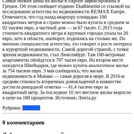
Самые низкие цены на жилье в Европе зафиксированы в
Греции. Об этом сообщает издание Ekathimerini со ссылкой на
исследование агентства по недвижимости RE/MAX Europe.
Отмечается, что год назад квартиру площадью 100
квадратных метров в стране можно было купить в среднем за
92 тысячи евро, а частный дом — за 67 тысяч. С 2015 года
стоимость квадратного метра в крупных городах упала на 20
евро, зато в области, наоборот, поднялась на столько же. По
мнению специалистов агентства, это говорит о росте интереса
к курортной недвижимости. Самой дорогой страной, с точки
зрения недвижимости, стал Люксембург. Там 100-метровые
апартаменты обойдутся в 797 тысяч евро. На втором месте
находится Швейцария, где можно купить аналогичное жилье
за 754 тысячи евро. 3 мая сообщалось, что жилая
недвижимость в Монако — самая дорогая в мире. В 2016-м
средняя стоимость вторичных домовладений в княжестве
достигла рекордной отметки — 41,4 тысячи евро за
квадратный метр. За последние 10 лет местное жилье выросло
в цене на 180 процентов. Источник: Лента.ру
Рубрики:
Новости
0 комментариев