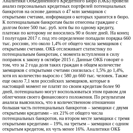
Аналитики Объединенного Кредитного Бюро (ОКБ) провели
анализ персональных кредитных портфелей потенциальных
банкротов на основе данных о 47 млн заемщиков с
открытыми счетами, информация о которых хранится в бюро.
К потенциальным банкротам были отнесены граждане с
долгом более 500 тыс. руб. хотя бы по одному кредиту,
платежи по которому не вносились 90 и более дней. На конец
I полугодия 2017 г. под это определение попадали порядка 660
тыс. россиян, это около 1,4% от общего числа заемщиков с
открытыми счетами. ОКБ отслеживает статистику по
потенциальным банкротам, с момента вступления в силу
поправок к закону в октябре 2015 г. Данные ОКБ говорят о
том, что за 2 года доля таких граждан в общем количестве
заемщиков с открытыми счетами снизилась с 1,5% до 1,4%,
хотя их количество выросло с 580 до 660 тыс. человек. Также
еще около 7,1 млн российских заемщиков, которые в
настоящий момент не платят по своим кредитам более 90
дней, потенциально могут воспользоваться этим правом для
облегчения своего финансового положения. По результатам
анализа выяснилось, что в количественном отношении
большая часть потенциальных банкротов – заемщики с двумя
открытыми кредитами – их 21% от общего числа
потенциальных банкротов, на втором месте заемщики с тремя
открытыми кредитами – 19%, на третьем – заемщики с одним
открытым кредитом, их чуть менее 16%. Аналитики ОКБ