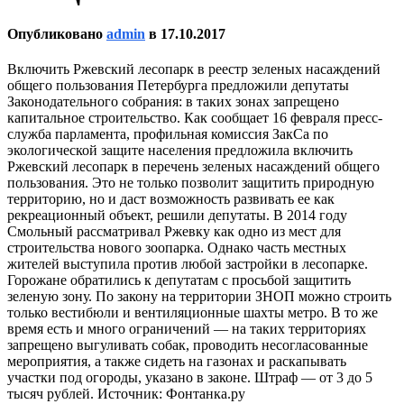
Опубликовано
admin
в
17.10.2017
Включить Ржевский лесопарк в реестр зеленых насаждений
общего пользования Петербурга предложили депутаты
Законодательного собрания: в таких зонах запрещено
капитальное строительство. Как сообщает 16 февраля пресс-
служба парламента, профильная комиссия ЗакСа по
экологической защите населения предложила включить
Ржевский лесопарк в перечень зеленых насаждений общего
пользования. Это не только позволит защитить природную
территорию, но и даст возможность развивать ее как
рекреационный объект, решили депутаты. В 2014 году
Смольный рассматривал Ржевку как одно из мест для
строительства нового зоопарка. Однако часть местных
жителей выступила против любой застройки в лесопарке.
Горожане обратились к депутатам с просьбой защитить
зеленую зону. По закону на территории ЗНОП можно строить
только вестибюли и вентиляционные шахты метро. В то же
время есть и много ограничений — на таких территориях
запрещено выгуливать собак, проводить несогласованные
мероприятия, а также сидеть на газонах и раскапывать
участки под огороды, указано в законе. Штраф — от 3 до 5
тысяч рублей. Источник: Фонтанка.ру