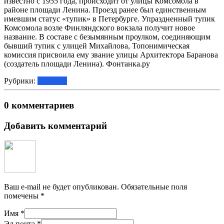
известно с 1955 года, происходит от улицы Комсомола в
районе площади Ленина. Проезд ранее был единственным
имевшим статус «тупик» в Петербурге. Упраздненный тупик
Комсомола возле Финляндского вокзала получит новое
название. В составе с безымянным проулком, соединяющим
бывший тупик с улицей Михайлова, Топонимическая
комиссия присвоила ему звание улицы Архитектора Баранова
(создатель площади Ленина). Фонтанка.ру
Рубрики:
Новости
0 комментариев
Добавить комментарий
Ваш e-mail не будет опубликован.
Обязательные поля
помечены
*
Имя
*
Эл.почта
*