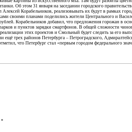
ивые картины из искусственного мха. Там будут разбиты цветни
анки. Об этом 31 января на заседании городского правительст
 Алексей Корабельников, реализовывать их будут в рамках гор
иками своими планами поделились жители Центрального и Васил
рублей. Корабельников добавил, что предложения горожан в осн
парков и пунктов зарядки смартфонов. В общей сложности чино
 реализации этих проектов и Смольный будет следить за его вып
и ещё трех районов Петербурга – Петроградского, Адмиралтейс
отметил, что Петербург стал «первым городом федерального зна
ы
*