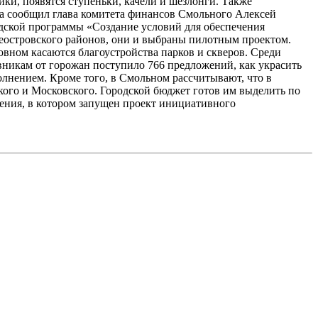
ки, появятся ступеньки, качели и шезлонги. Также
ва сообщил глава комитета финансов Смольного Алексей
одской программы «Создание условий для обеспечения
еостровского районов, они и выбраны пилотным проектом.
овном касаются благоустройства парков и скверов. Среди
вникам от горожан поступило 766 предложений, как украсить
олнением. Кроме того, в Смольном рассчитывают, что в
кого и Московского. Городской бюджет готов им выделить по
чения, в котором запущен проект инициативного