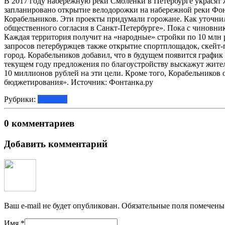
В 2017 году набережную реки Смоленки в Петербурге украсят ж
запланировано открытие велодорожки на набережной реки Фонт
Корабельников. Эти проекты придумали горожане. Как уточнил
общественного согласия в Санкт-Петербурге». Пока с чиновн
Каждая территория получит на «народные» стройки по 10 млн 
запросов петербуржцев также открытие спортплощадок, скейт-
город. Корабельников добавил, что в будущем появится график
текущем году предложения по благоустройству выскажут жител
10 миллионов рублей на эти цели. Кроме того, Корабельников 
бюджетирования». Источник: Фонтанка.ру
Рубрики:
Новости
0 комментариев
Добавить комментарий
Ваш e-mail не будет опубликован.
Обязательные поля помечен
Имя
*