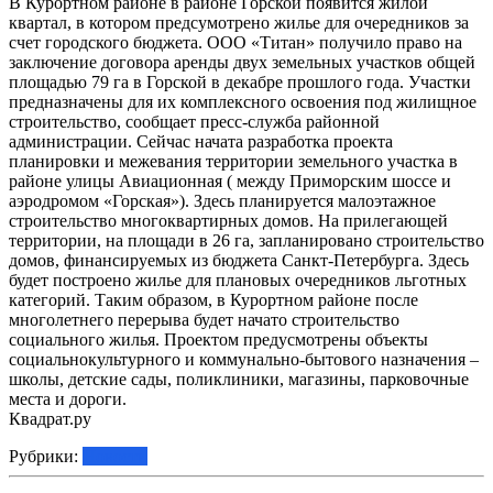
В Курортном районе в районе Горской появится жилой
квартал, в котором предсумотрено жилье для очередников за
счет городского бюджета. ООО «Титан» получило право на
заключение договора аренды двух земельных участков общей
площадью 79 га в Горской в декабре прошлого года. Участки
предназначены для их комплексного освоения под жилищное
строительство, сообщает пресс-служба районной
администрации. Сейчас начата разработка проекта
планировки и межевания территории земельного участка в
районе улицы Авиационная ( между Приморским шоссе и
аэродромом «Горская»). Здесь планируется малоэтажное
строительство многоквартирных домов. На прилегающей
территории, на площади в 26 га, запланировано строительство
домов, финансируемых из бюджета Санкт-Петербурга. Здесь
будет построено жилье для плановых очередников льготных
категорий. Таким образом, в Курортном районе после
многолетнего перерыва будет начато строительство
социального жилья. Проектом предусмотрены объекты
социальнокультурного и коммунально-бытового назначения –
школы, детские сады, поликлиники, магазины, парковочные
места и дороги.
Квадрат.ру
Рубрики:
Новости