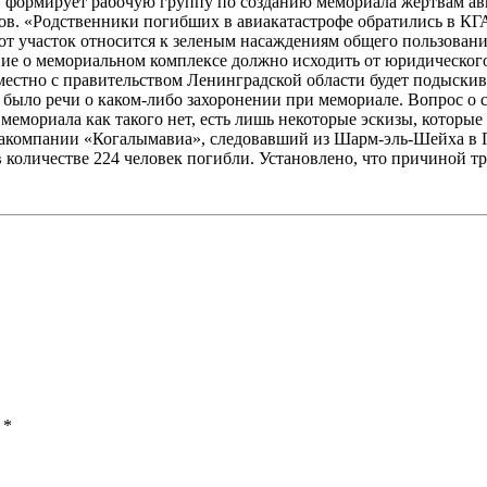
 формирует рабочую группу по созданию мемориала жертвам ави
в. «Родственники погибших в авиакатастрофе обратились в КГА
тот участок относится к зеленым насаждениям общего пользовани
ние о мемориальном комплексе должно исходить от юридическог
местно с правительством Ленинградской области будет подыскив
было речи о каком-либо захоронении при мемориале. Вопрос о ст
мориала как такого нет, есть лишь некоторые эскизы, которые 
акомпании «Когалымавиа», следовавший из Шарм-эль-Шейха в Пе
 количестве 224 человек погибли. Установлено, что причиной тр
ы
*