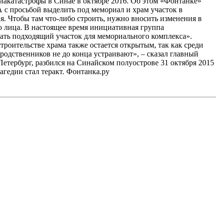
акатастрофы в Синае в октябре 2016. Об этом «Фонтанке»
 с просьбой выделить под мемориал и храм участок в
я. Чтобы там что-либо строить, нужно вносить изменения в
о лица. В настоящее время инициативная группа
ать подходящий участок для мемориального комплекса».
роительстве храма также остается открытым, так как среди
родственников не до конца устраивают», – сказал главный
тербург, разбился на Синайском полуострове 31 октября 2015
агедии стал теракт. Фонтанка.ру