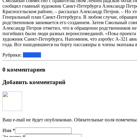
Смольный совместно с правительством Ленинградской области
сообщил главный художник Санкт-Петербурга Александр Петро
Красносельском районе, – рассказал Александр Петров. – Но э
Генеральный план Санкт-Петербурга. В любом случае, обраще
родственников занимается его созданием. Затем Смольный сов
Александр Петров отметил, что в обращении родственников не 
погибших были люди разных вероисповеданий. «Пока проекта ме
художник Санкт-Петербурга. Напомним, что аэробус А-321 ави
года. Все находившиеся на борту пассажиры и члены экипажа в
Рубрики:
Новости
0 комментариев
Добавить комментарий
Ваш e-mail не будет опубликован.
Обязательные поля помечен
Имя
*
Эл.почта
*